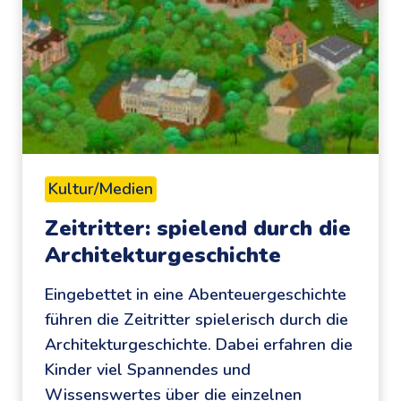
i
n
d
b
r
a
u
c
Kultur/Medien
h
Zeitritter: spielend durch die
t
Architekturgeschichte
e
i
Eingebettet in eine Abenteuergeschichte
n
führen die Zeitritter spielerisch durch die
e
Architekturgeschichte. Dabei erfahren die
Z
Kinder viel Spannendes und
u
Wissenswertes über die einzelnen