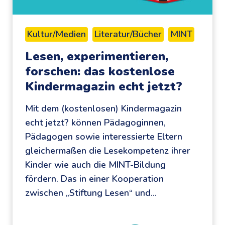
s
d
p
e
i
r
Kultur/Medien
Literatur/Bücher
MINT
e
t
Lesen, experimentieren,
l
a
forschen: das kostenlose
e
g
Kindermagazin echt jetzt?
n
d
Mit dem (kostenlosen) Kindermagazin
d
echt jetzt? können Pädagoginnen,
u
Pädagogen sowie interessierte Eltern
r
gleichermaßen die Lesekompetenz ihrer
c
Kinder wie auch die MINT-Bildung
h
fördern. Das in einer Kooperation
d
zwischen „Stiftung Lesen“ und…
i
e