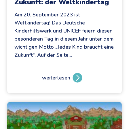
Zukunft: der Weltkindertag
Am 20. September 2023 ist
Weltkindertag! Das Deutsche
Kinderhilfswerk und UNICEF feiern diesen
besonderen Tag in diesem Jahr unter dem
wichtigen Motto „Jedes Kind braucht eine
Zukunft“. Auf der Seite…
weiterlesen
J
e
d
e
s
K