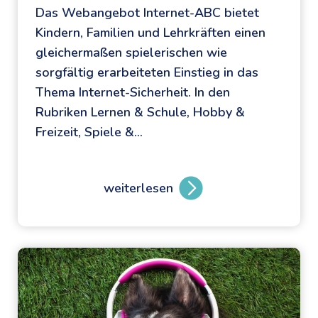
Das Webangebot Internet-ABC bietet
Kindern, Familien und Lehrkräften einen
gleichermaßen spielerischen wie
sorgfältig erarbeiteten Einstieg in das
Thema Internet-Sicherheit. In den
Rubriken Lernen & Schule, Hobby &
Freizeit, Spiele &…
weiterlesen
S
i
c
h
e
r
d