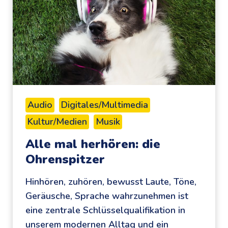
u
r
c
h
d
a
s
Audio
Digitales/Multimedia
I
Kultur/Medien
Musik
n
t
Alle mal herhören: die
e
Ohrenspitzer
r
Hinhören, zuhören, bewusst Laute, Töne,
n
Geräusche, Sprache wahrzunehmen ist
e
eine zentrale Schlüsselqualifikation in
t
unserem modernen Alltag und ein
: