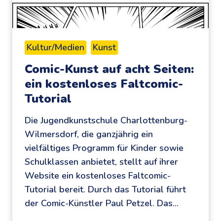
h
ö
r
e
Kultur/Medien
Kunst
n
Comic-Kunst auf acht Seiten:
:
ein kostenloses Faltcomic-
d
Tutorial
i
e
Die Jugendkunstschule Charlottenburg-
O
Wilmersdorf, die ganzjährig ein
h
vielfältiges Programm für Kinder sowie
r
Schulklassen anbietet, stellt auf ihrer
e
Website ein kostenloses Faltcomic-
n
Tutorial bereit. Durch das Tutorial führt
s
der Comic-Künstler Paul Petzel. Das…
p