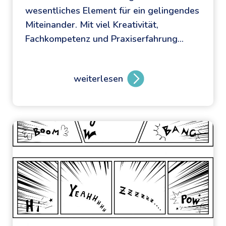
wesentliches Element für ein gelingendes
d
Miteinander. Mit viel Kreativität,
a
Fachkompetenz und Praxiserfahrung…
s
I
n
weiterlesen
t
A
e
l
r
l
n
e
e
m
t
a
-
l
A
h
B
e
C
r