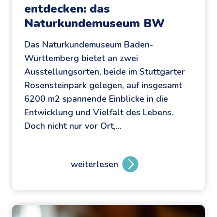
entdecken: das
r
o
Naturkundemuseum BW
f
Das Naturkundemuseum Baden-
e
Württemberg bietet an zwei
s
Ausstellungsorten, beide im Stuttgarter
s
Rosensteinpark gelegen, auf insgesamt
o
6200 m2 spannende Einblicke in die
r
Entwicklung und Vielfalt des Lebens.
E
Doch nicht nur vor Ort,…
i
n
s
weiterlesen
t
D
e
i
i
g
n
i