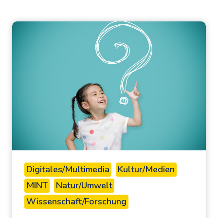
Digitales/Multimedia
Kultur/Medien
MINT
Natur/Umwelt
Wissenschaft/Forschung