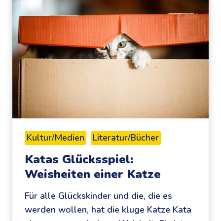
u
t
n
a
d
l
d
u
e
n
r
d
D
a
r
n
o
a
h
l
Kultur/Medien
Literatur/Bücher
n
o
Katas Glücksspiel:
e
g
Weisheiten einer Katze
J
d
O
i
Für alle Glückskinder und die, die es
W
e
werden wollen, hat die kluge Katze Kata
O
W