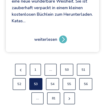
eine neue wunderbare Weisheit. Sie ist
a
u
zauberhaft verpackt in einem kleinen
n
n
kostenlosen Büchlein zum Herunterladen.
d
d
Katas…
e
e
r
r
K
d
weiterlesen
K
i
e
a
n
s
t
d
L
a
e
e
S
s
r
b
1
…
50
51
G
-
e
e
l
U
n
52
53
54
55
56
ü
n
s
c
i
e
i
…
81
k
s
n