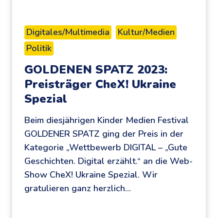
g
t
e
u
n
Digitales/Multimedia
Kultur/Medien
e
Politik
c
GOLDENEN SPATZ 2023:
k
:
Preisträger CheX! Ukraine
e
Spezial
i
Beim diesjährigen Kinder Medien Festival
n
GOLDENER SPATZ ging der Preis in der
k
Kategorie „Wettbewerb DIGITAL – „Gute
r
Geschichten. Digital erzählt.“ an die Web-
e
Show CheX! Ukraine Spezial. Wir
a
gratulieren ganz herzlich…
t
i
v