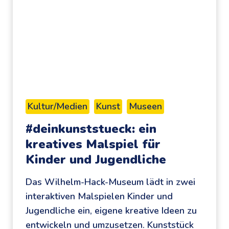
s
e
z
e
i
t
:
k
Kultur/Medien
Kunst
Museen
o
#deinkunststueck: ein
s
kreatives Malspiel für
t
Kinder und Jugendliche
e
n
Das Wilhelm-Hack-Museum lädt in zwei
l
interaktiven Malspielen Kinder und
o
Jugendliche ein, eigene kreative Ideen zu
s
entwickeln und umzusetzen. Kunststück