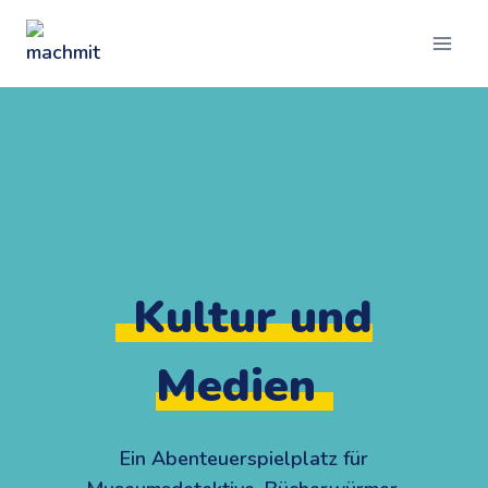
Zum
Inhalt
springen
Kultur und
Medien
Ein Abenteuerspielplatz für