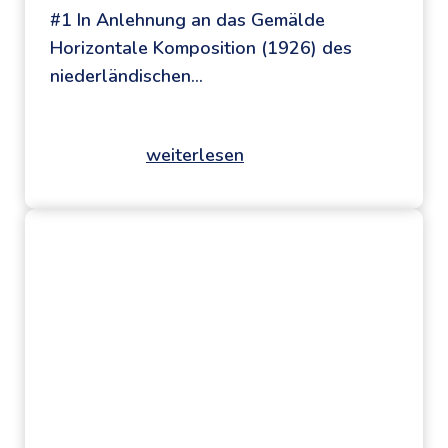
e
#1 In Anlehnung an das Gemälde
K
Horizontale Komposition (1926) des
i
niederländischen…
n
d
e
weiterlesen
#
r
d
b
e
u
i
c
n
h
k
l
u
e
n
s
s
u
t
n
s