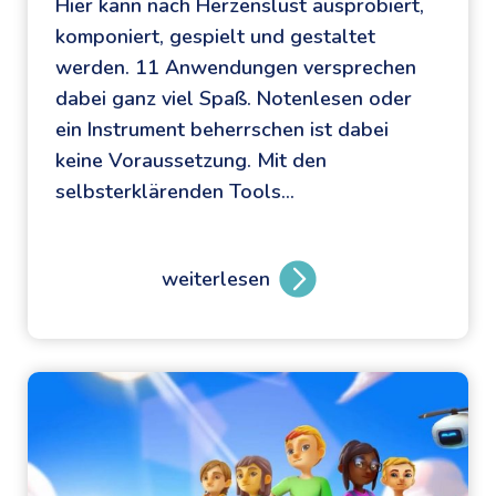
Hier kann nach Herzenslust ausprobiert,
i
komponiert, gespielt und gestaltet
s
werden. 11 Anwendungen versprechen
s
dabei ganz viel Spaß. Notenlesen oder
e
ein Instrument beherrschen ist dabei
n
keine Voraussetzung. Mit den
s
selbsterklärenden Tools…
w
e
r
weiterlesen
t
M
e
i
s
t
(
M
n
u
i
s
c
i