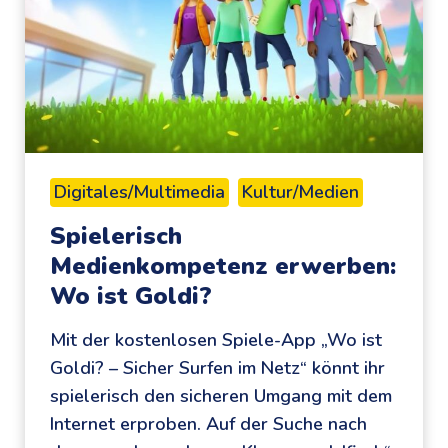
h
k
t
e
n
x
u
p
r
e
)
r
f
i
Digitales/Multimedia
Kultur/Medien
ü
m
Spielerisch
r
e
K
Medienkompetenz erwerben:
n
i
Wo ist Goldi?
t
n
i
Mit der kostenlosen Spiele-App „Wo ist
d
e
Goldi? – Sicher Surfen im Netz“ könnt ihr
e
r
spielerisch den sicheren Umgang mit dem
r
e
Internet erproben. Auf der Suche nach
n