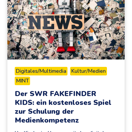
n
t
e
n
P
i
n
s
e
Digitales/Multimedia
Kultur/Medien
l
MINT
n
u
Der SWR FAKEFINDER
n
KIDS: ein kostenloses Spiel
d
zur Schulung der
g
Medienkompetenz
u