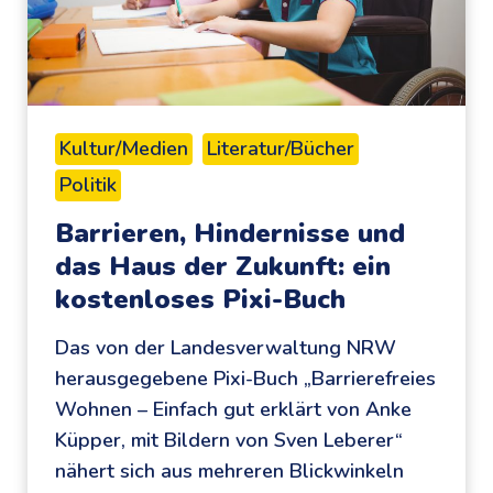
s
E
t
F
M
I
a
N
c
D
Kultur/Medien
Literatur/Bücher
k
E
Politik
e
R
K
K
Barrieren, Hindernisse und
i
I
das Haus der Zukunft: ein
d
D
kostenloses Pixi-Buch
d
S
i
Das von der Landesverwaltung NRW
:
t
herausgegebene Pixi-Buch „Barrierefreies
e
o
Wohnen – Einfach gut erklärt von Anke
i
r
Küpper, mit Bildern von Sven Leberer“
n
i
nähert sich aus mehreren Blickwinkeln
k