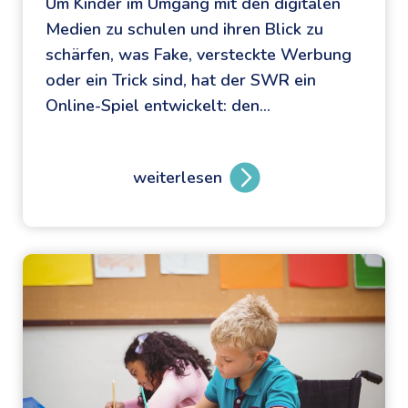
Um Kinder im Umgang mit den digitalen
t
Medien zu schulen und ihren Blick zu
e
schärfen, was Fake, versteckte Werbung
n
oder ein Trick sind, hat der SWR ein
F
Online-Spiel entwickelt: den…
r
e
u
weiterlesen
n
D
d
e
e
r
n
S
:
W
A
R
u
F
g
A
u
K