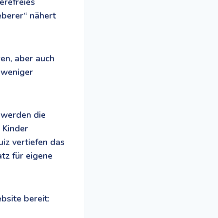
refreies
eberer“ nähert
ren, aber auch
 weniger
 werden die
e Kinder
uiz vertiefen das
tz für eigene
site bereit: