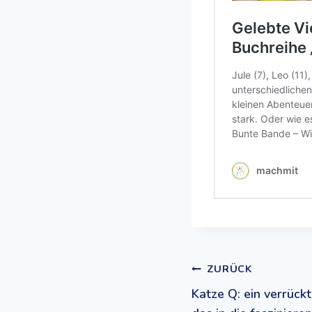
Beitrags
ZURÜCK
Katze Q: ein verrück