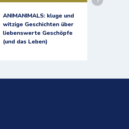
ANIMANIMALS: kluge und
Akadem
witzige Geschichten über
Wissen
liebenswerte Geschöpfe
Kids
(und das Leben)