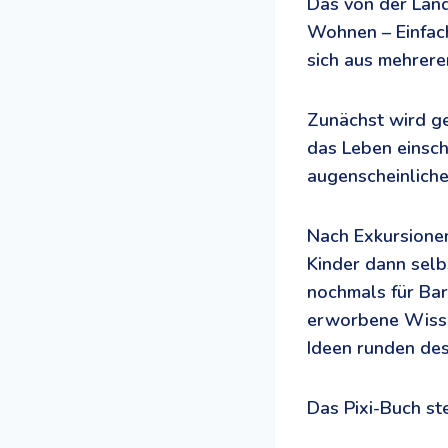
Das von der Lan
Wohnen – Einfach
sich aus mehrere
Zunächst wird gek
das Leben einsch
augenscheinliche
Nach Exkursione
Kinder dann selbs
nochmals für Barr
erworbene Wissen
Ideen runden des
Das Pixi-Buch s