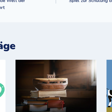
ende Welt der
Spiel zur Schulung
hrt
äge