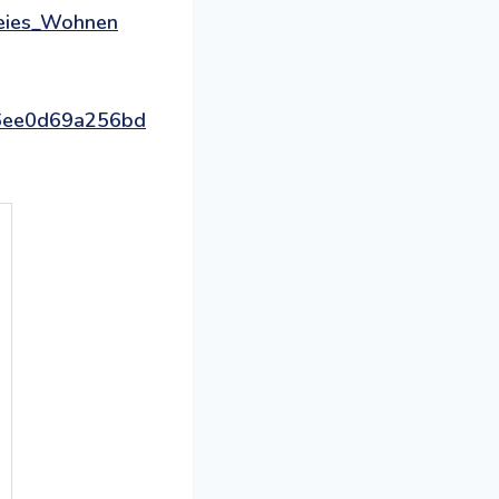
freies_Wohnen
16ee0d69a256bd