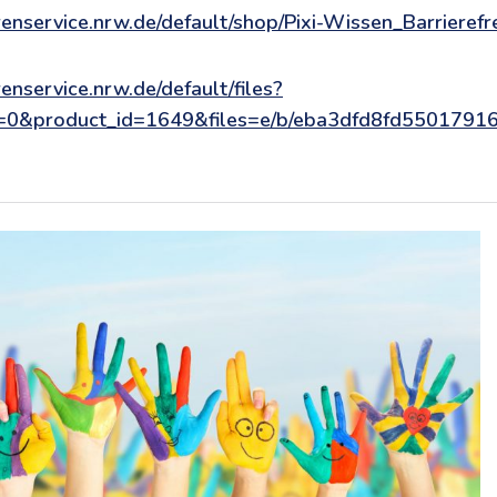
renservice.nrw.de/default/shop/Pixi-Wissen_Barriere
enservice.nrw.de/default/files?
0&product_id=1649&files=e/b/eba3dfd8fd550179