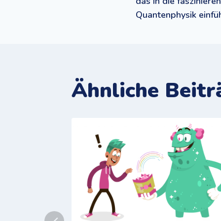
das in die faszinier
Quantenphysik einfü
Ähnliche Beitr