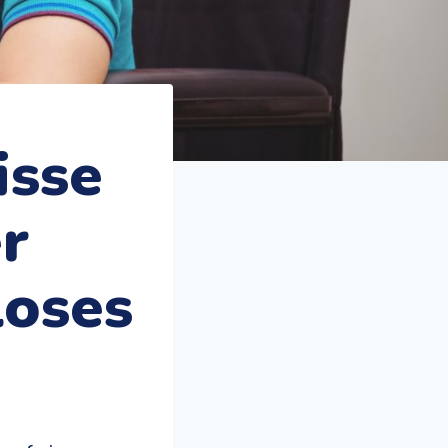
isse
r
loses