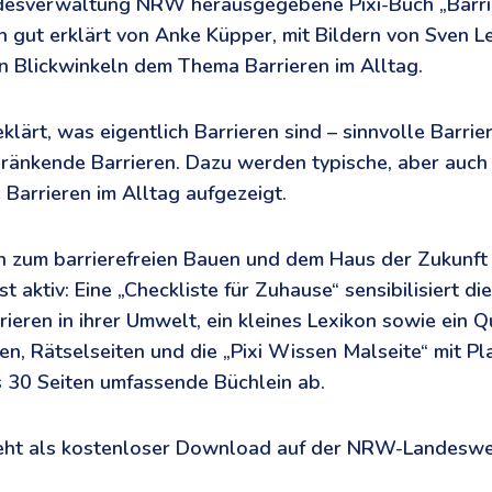
desverwaltung NRW herausgegebene Pixi-Buch „Barrie
 gut erklärt von Anke Küpper, mit Bildern von Sven L
n Blickwinkeln dem Thema Barrieren im Alltag.
lärt, was eigentlich Barrieren sind – sinnvolle Barrie
ränkende Barrieren. Dazu werden typische, aber auch
 Barrieren im Alltag aufgezeigt.
n zum barrierefreien Bauen und dem Haus der Zukunft
t aktiv: Eine „Checkliste für Zuhause“ sensibilisiert di
ieren in ihrer Umwelt, ein kleines Lexikon sowie ein Q
, Rätselseiten und die „Pixi Wissen Malseite“ mit Pla
 30 Seiten umfassende Büchlein ab.
teht als kostenloser Download auf der NRW-Landesweb