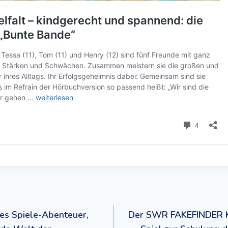
navigation
tes Spiele-Abenteuer,
Der SWR FAKEFINDER KI