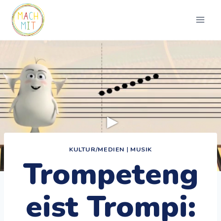
Zum
Inhalt
springen
KULTUR/MEDIEN
|
MUSIK
Trompeteng
eist Trompi: