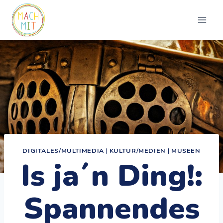
Zum
Inhalt
springen
DIGITALES/MULTIMEDIA
|
KULTUR/MEDIEN
|
MUSEEN
Is ja´n Ding!:
Spannendes