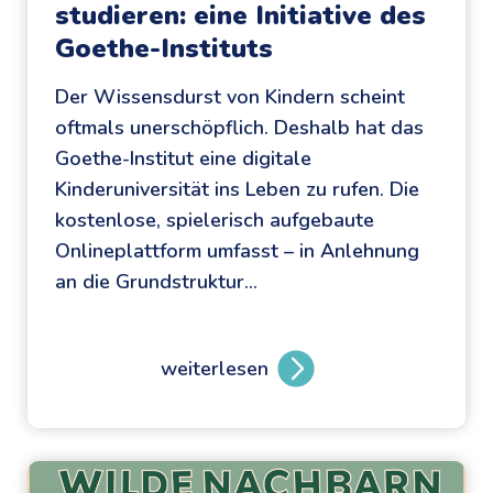
studieren: eine Initiative des
c
Goethe-Instituts
h
m
Der Wissensdurst von Kindern scheint
e
oftmals unerschöpflich. Deshalb hat das
c
Goethe-Institut eine digitale
k
Kinderuniversität ins Leben zu rufen. Die
kostenlose, spielerisch aufgebaute
Onlineplattform umfasst – in Anlehnung
an die Grundstruktur…
weiterlesen
M
i
t
S