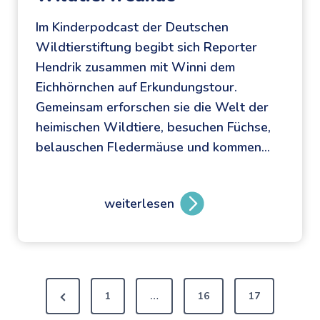
e
Im Kinderpodcast der Deutschen
s
Wildtierstiftung begibt sich Reporter
s
Hendrik zusammen mit Winni dem
o
Eichhörnchen auf Erkundungstour.
r
Gemeinsam erforschen sie die Welt der
E
heimischen Wildtiere, besuchen Füchse,
i
belauschen Fledermäuse und kommen…
n
s
t
weiterlesen
e
W
i
i
n
n
u
n
S
n
i
1
…
16
17
d
s