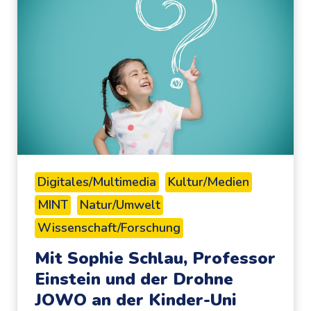
-
M
Ü
S
E
:
d
a
s
Digitales/Multimedia
Kultur/Medien
k
MINT
Natur/Umwelt
l
Wissenschaft/Forschung
e
i
Mit Sophie Schlau, Professor
n
Einstein und der Drohne
e
JOWO an der Kinder-Uni
S