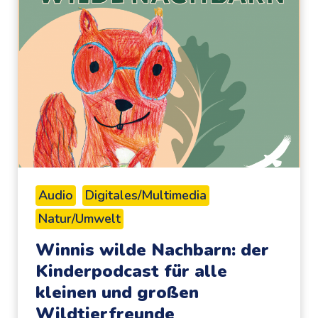
o
p
h
i
e
S
c
h
l
a
Audio
Digitales/Multimedia
u
Natur/Umwelt
,
P
Winnis wilde Nachbarn: der
r
Kinderpodcast für alle
o
kleinen und großen
f
Wildtierfreunde