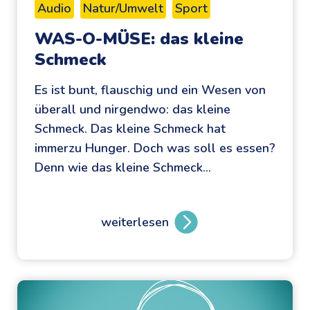
Audio
Natur/Umwelt
Sport
WAS-O-MÜSE: das kleine
Schmeck
Es ist bunt, flauschig und ein Wesen von
überall und nirgendwo: das kleine
Schmeck. Das kleine Schmeck hat
immerzu Hunger. Doch was soll es essen?
Denn wie das kleine Schmeck…
weiterlesen
W
A
S
-
O