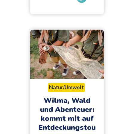
V
e
r
w
u
n
s
c
h
e
n
Natur/Umwelt
:
Wilma, Wald
v
und Abenteuer:
o
kommt mit auf
n
Entdeckungstou
Z