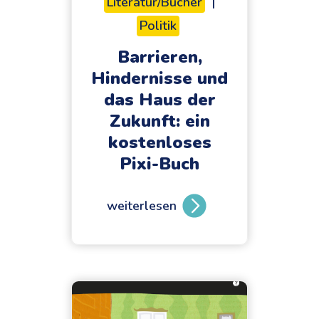
Literatur/Bücher
|
N
Politik
D
E
Barrieren,
R
Hindernisse und
K
das Haus der
I
Zukunft: ein
D
kostenloses
S
Pixi-Buch
:
e
weiterlesen
i
B
n
a
k
r
o
r
s
i
t
e