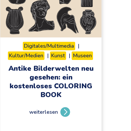
Digitales/Multimedia
|
Kultur/Medien
|
Kunst
|
Museen
Antike Bilderwelten neu
gesehen: ein
kostenloses COLORING
BOOK
weiterlesen
A
n