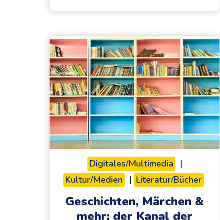
I
R
A
:
p
o
e
t
i
s
c
h
Digitales/Multimedia
|
e
Kultur/Medien
|
Literatur/Bücher
s
L
Geschichten, Märchen &
e
mehr: der Kanal der