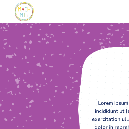
Zum
Inhalt
springen
Lorem ipsum 
incididunt ut 
exercitation ul
dolor in repreh