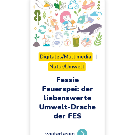
Digitales/Multimedia
|
Natur/Umwelt
Fessie
Feuerspei: der
liebenswerte
Umwelt-Drache
der FES
weiterlesen