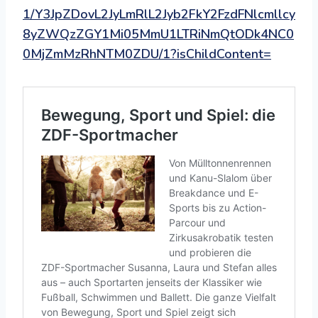
1/Y3JpZDovL2JyLmRlL2Jyb2FkY2FzdFNlcmllcy
8yZWQzZGY1Mi05MmU1LTRiNmQtODk4NC0
0MjZmMzRhNTM0ZDU/1?isChildContent=