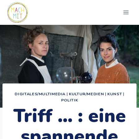
Zum
Inhalt
springen
DIGITALES/MULTIMEDIA
|
KULTUR/MEDIEN
|
KUNST
|
POLITIK
Triff … : eine
spannende