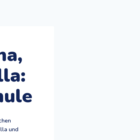
na,
la:
hule
chen
lla und