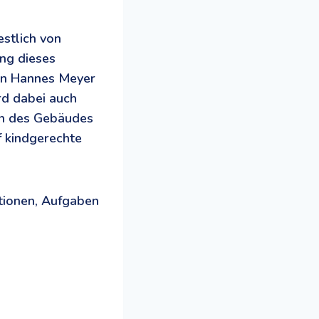
stlich von
ng dieses
en Hannes Meyer
rd dabei auch
den des Gebäudes
f kindgerechte
tionen, Aufgaben