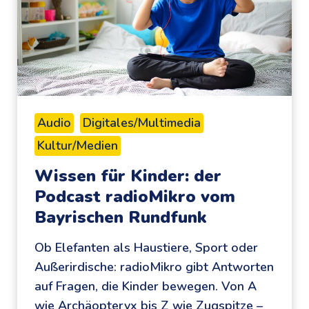
e
K
i
n
d
e
Audio
Digitales/Multimedia
r
Kultur/Medien
w
e
Wissen für Kinder: der
l
Podcast radioMikro vom
t
Bayrischen Rundfunk
d
Ob Elefanten als Haustiere, Sport oder
e
Außerirdische: radioMikro gibt Antworten
s
auf Fragen, die Kinder bewegen. Von A
J
wie Archäopteryx bis Z wie Zugspitze –
ü