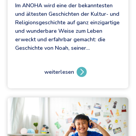
Im ANOHA wird eine der bekanntesten
und ältesten Geschichten der Kultur- und
Religionsgeschichte auf ganz einzigartige
und wunderbare Weise zum Leben
erweckt und erfahrbar gemacht: die
Geschichte von Noah, seiner…
weiterlesen
A
N
O
H
A
:
d
i