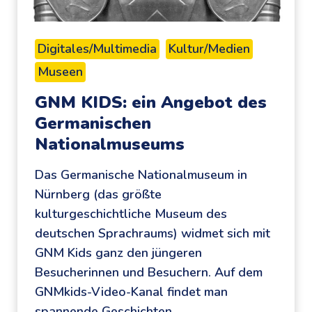
n
r
d
l
e
Digitales/Multimedia
Kultur/Medien
i
r
Museen
n
:
d
GNM KIDS: ein Angebot des
e
Germanischen
r
Nationalmuseums
P
Das Germanische Nationalmuseum in
o
Nürnberg (das größte
d
kulturgeschichtliche Museum des
c
deutschen Sprachraums) widmet sich mit
a
GNM Kids ganz den jüngeren
s
Besucherinnen und Besuchern. Auf dem
t
GNMkids-Video-Kanal findet man
r
spannende Geschichten…