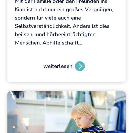
Mit der Familie oder den Freunden ins
A
Kino ist nicht nur ein großes Vergnügen,
b
sondern für viele auch eine
e
Selbstverständlichkeit. Anders ist dies
n
bei seh- und hörbeeinträchtigten
t
Menschen. Abhilfe schafft…
e
u
e
weiterlesen
r
G
s
R
p
E
i
T
e
A
l
&
p
S
l
T