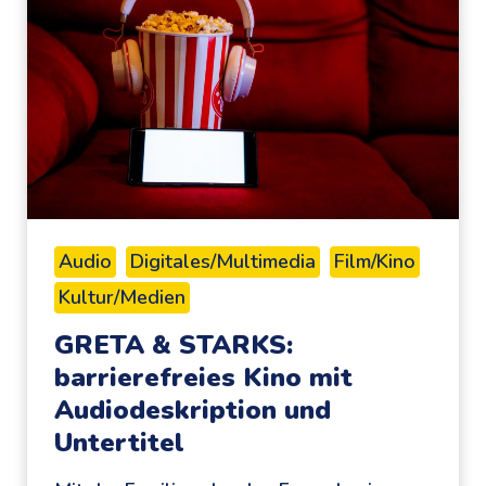
O
R
I
X
:
a
k
u
s
Audio
Digitales/Multimedia
Film/Kino
t
Kultur/Medien
i
s
GRETA & STARKS:
c
barrierefreies Kino mit
h
Audiodeskription und
e
Untertitel
r