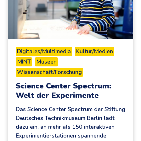
a
A
t
R
z
K
f
S
ü
:
r
b
Digitales/Multimedia
Kultur/Medien
K
a
MINT
Museen
i
r
n
Wissenschaft/Forschung
r
d
i
Science Center Spectrum:
e
e
Welt der Experimente
r
r
u
Das Science Center Spectrum der Stiftung
e
n
Deutsches Technikmuseum Berlin lädt
f
d
dazu ein, an mehr als 150 interaktiven
r
J
Experimentierstationen spannende
e