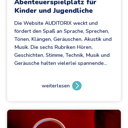
Abenteuerspielplatz für
Kinder und Jugendliche
Die Website AUDITORIX weckt und
fördert den Spaß an Sprache, Sprechen,
Tönen, Klängen, Geräuschen, Akustik und
Musik. Die sechs Rubriken Hören,
Geschichten, Stimme, Technik, Musik und
Geräusche halten vielerlei spannende…
weiterlesen
A
U
D
I
T