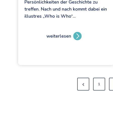
Persönlichkeiten der Geschichte zu
treffen. Nach und nach kommt dabei ein
illustres „Who is Who“…
weiterlesen
T
r
i
f
f
…
S
:
1
e
i
e
n
e