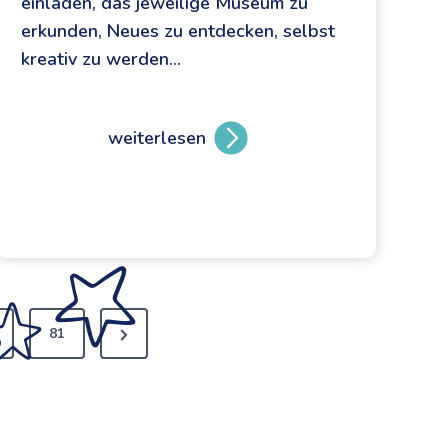
einladen, das jeweilige Museum zu
erkunden, Neues zu entdecken, selbst
kreativ zu werden…
weiterlesen
S
t
a
a
t
l
i
81
c
h
e
M