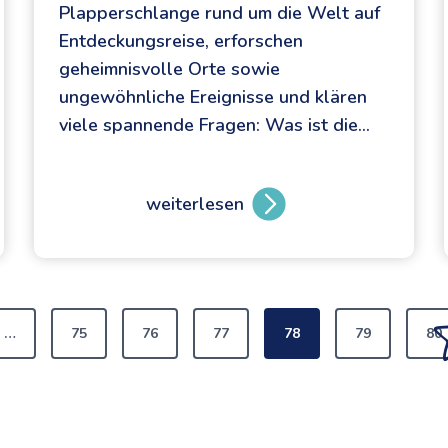
Plapperschlange rund um die Welt auf
Entdeckungsreise, erforschen
geheimnisvolle Orte sowie
ungewöhnliche Ereignisse und klären
viele spannende Fragen: Was ist die…
weiterlesen
W
U
N
D
E
…
75
76
77
78
79
80
R
W
I
G