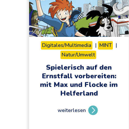
Digitales/Multimedia
|
MINT
|
Natur/Umwelt
Spielerisch auf den
Ernstfall vorbereiten:
mit Max und Flocke im
Helferland
weiterlesen
S
p