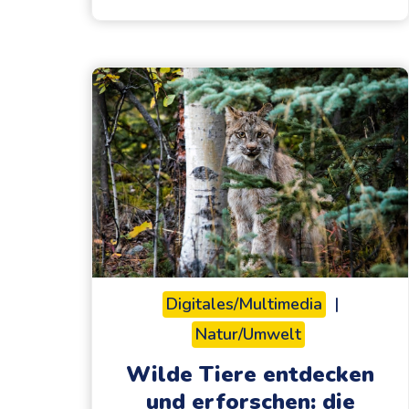
i
e
l
e
r
i
s
c
h
a
u
f
Digitales/Multimedia
|
d
Natur/Umwelt
e
n
Wilde Tiere entdecken
E
und erforschen: die