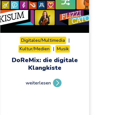
Digitales/Multimedia
|
Kultur/Medien
|
Musik
DoReMix: die digitale
Klangkiste
weiterlesen
D
o
R
e
M