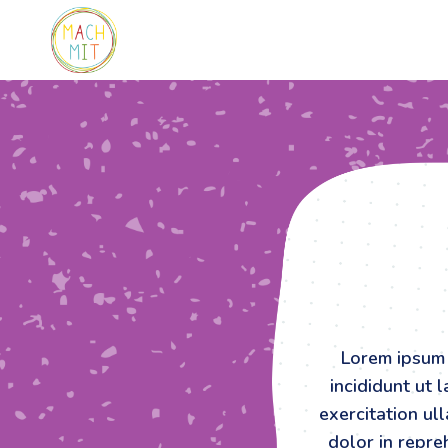
Zum
Inhalt
springen
Lorem ipsum 
incididunt ut 
exercitation ul
dolor in repreh