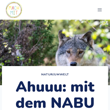
Zum
Inhalt
springen
NATUR/UMWELT
Ahuuu: mit
dem NABU