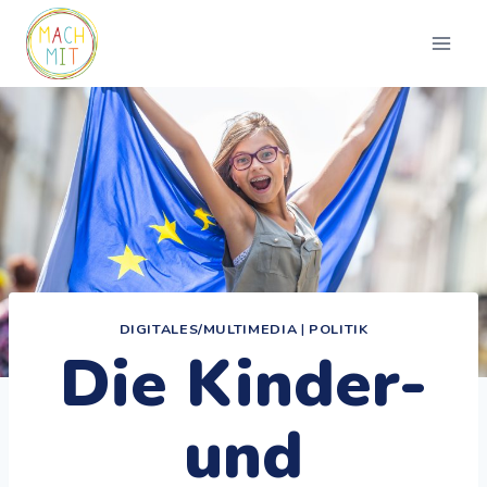
Zum
Inhalt
springen
DIGITALES/MULTIMEDIA
|
POLITIK
Die Kinder-
und