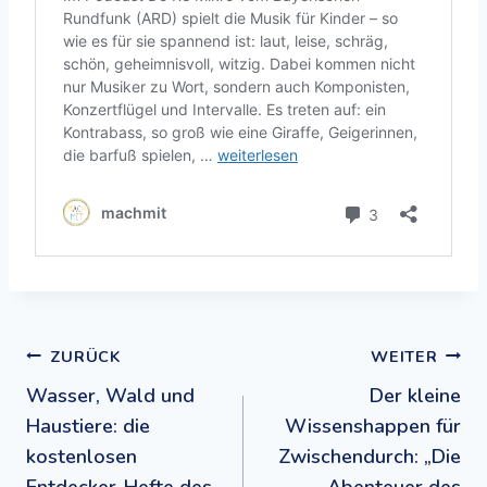
Beitragsnavigation
ZURÜCK
WEITER
Wasser, Wald und
Der kleine
Haustiere: die
Wissenshappen für
kostenlosen
Zwischendurch: „Die
Entdecker-Hefte des
Abenteuer des