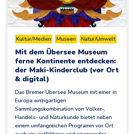
n
k
i
e
s
n
s
:
e
J
Kultur/Medien
Museen
Natur/Umwelt
d
ü
Mit dem Übersee Museum
e
d
ferne Kontinente entdecken:
r
i
der Maki-Kinderclub (vor Ort
M
s
a
c
& digital)
t
h
Das Bremer Übersee Museum mit einer in
h
e
Europa einzigartigen
e
s
Sammlungskombination von Völker-,
m
M
Handels- und Naturkunde bietet neben
a
u
einem umfangreichen Programm vor Ort
t
s