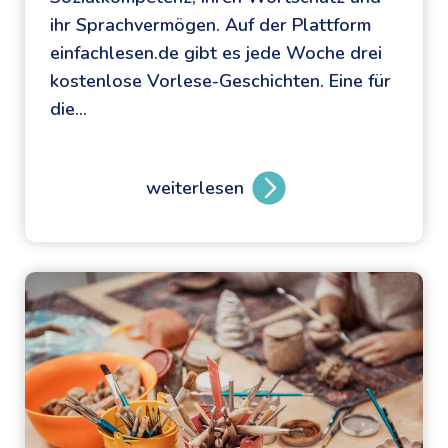
c
ihr Sprachvermögen. Auf der Plattform
h
einfachlesen.de gibt es jede Woche drei
a
kostenlose Vorlese-Geschichten. Eine für
l
die…
l
e
1
weiterlesen
J
6
e
B
d
u
e
n
W
d
o
e
c
s
h
l
e
ä