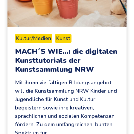
k
n
o
d
s
e
t
r
e
:
Kultur/Medien
Kunst
n
„
MACH´S WIE…: die digitalen
l
2
Kunsttutorials der
o
d
Kunstsammlung NRW
s
u
e
r
Mit ihrem vielfältigen Bildungsangebot
G
c
will die Kunstsammlung NRW Kinder und
e
h
Jugendliche für Kunst und Kultur
s
D
begeistern sowie ihre kreativen,
c
e
sprachlichen und sozialen Kompetenzen
h
u
fördern. Zu dem umfangreichen, bunten
i
t
Spektrum für…