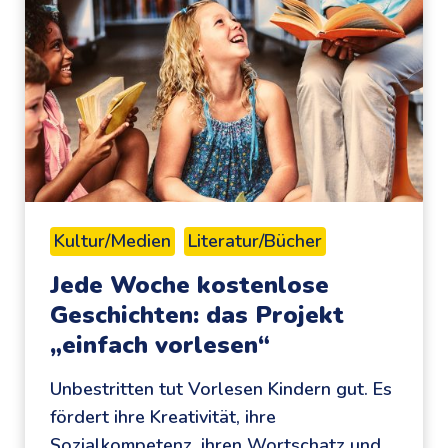
p
a
n
n
e
n
d
e
R
Kultur/Medien
Literatur/Bücher
e
Jede Woche kostenlose
i
Geschichten: das Projekt
s
„einfach vorlesen“
e
d
Unbestritten tut Vorlesen Kindern gut. Es
u
fördert ihre Kreativität, ihre
r
Sozialkompetenz, ihren Wortschatz und