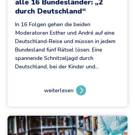
alle 16 Bundesländer: „2
durch Deutschland“
In 16 Folgen gehen die beiden
Moderatoren Esther und André auf eine
Deutschland-Reise und müssen in jedem
Bundesland fünf Rätsel lösen. Eine
spannende Schnitzeljagd durch
Deutschland, bei der Kinder und…
weiterlesen
E
i
n
e
s