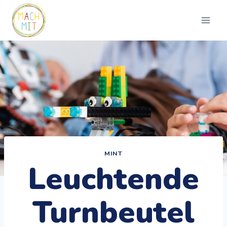
Zum
Inhalt
springen
MINT
Leuchtende
Turnbeutel