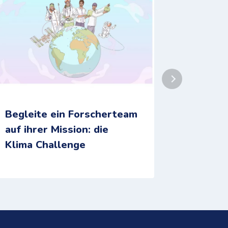
Begleite ein Forscherteam
Glückel
auf ihrer Mission: die
eine ku
Klima Challenge
Weltre