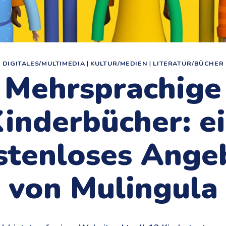
DIGITALES/MULTIMEDIA
|
KULTUR/MEDIEN
|
LITERATUR/BÜCHER
Mehrsprachige
inderbücher: e
stenloses Ange
von Mulingula