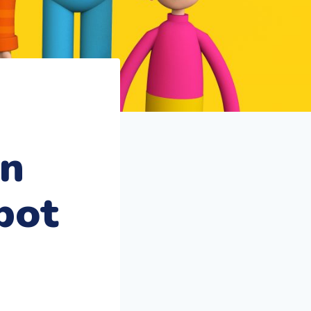
in
bot