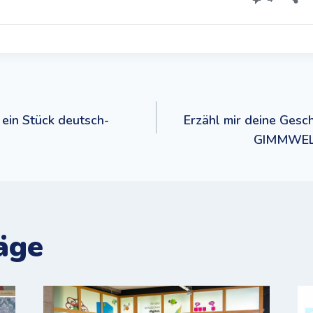
navigation
 ein Stück deutsch-
Erzähl mir deine Gesch
GIMMWELT
äge