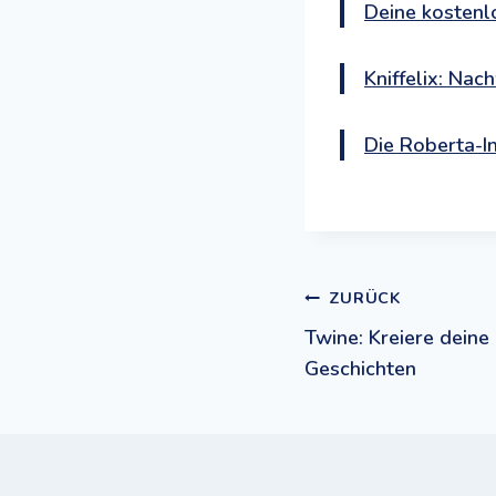
Deine kostenl
Kniffelix: Na
Die Roberta-I
Beitrags
ZURÜCK
Twine: Kreiere deine
Geschichten