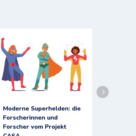
Moderne Superhelden: die
Elli On
Forscherinnen und
Thema I
Forscher vom Projekt
CASA