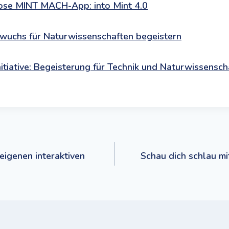
ose MINT MACH-App: into Mint 4.0
chwuchs für Naturwissenschaften begeistern
nitiative: Begeisterung für Technik und Naturwissensc
navigation
 eigenen interaktiven
Schau dich schlau mit