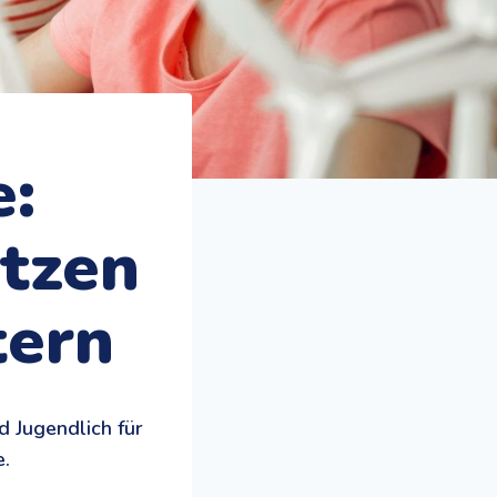
e:
ützen
tern
d Jugendlich für
e.