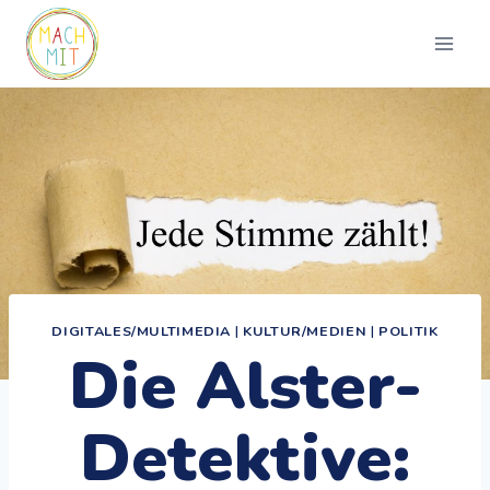
Zum
Inhalt
springen
DIGITALES/MULTIMEDIA
|
KULTUR/MEDIEN
|
POLITIK
Die Alster-
Detektive: