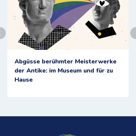
Abgüsse berühmter Meisterwerke
der Antike: im Museum und für zu
Hause