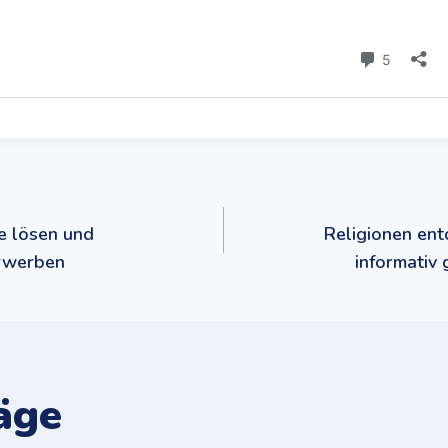
navigation
le lösen und
Religionen ent
rwerben
informativ
äge