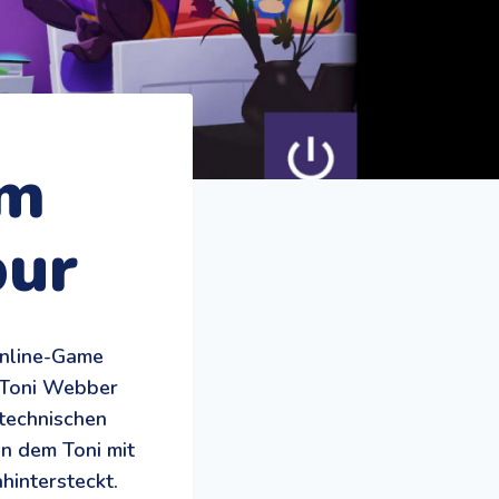
em
pur
Online-Game
: Toni Webber
 technischen
in dem Toni mit
ahintersteckt.