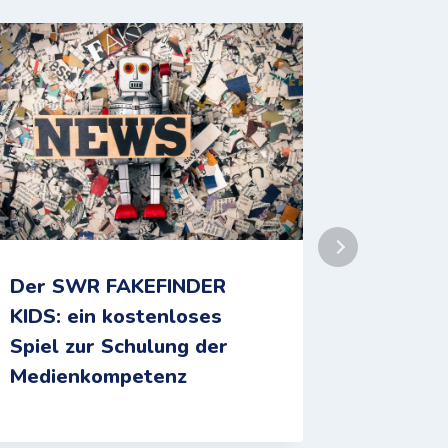
Der SWR FAKEFINDER
Nachric
KIDS: ein kostenloses
von Kin
Spiel zur Schulung der
Die Nac
Medienkompetenz