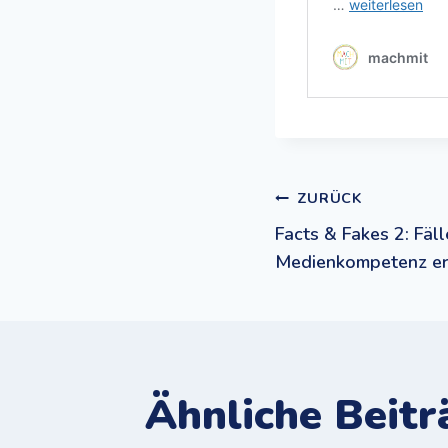
Beitrags
ZURÜCK
Facts & Fakes 2: Fäl
Medienkompetenz e
Ähnliche Beitr