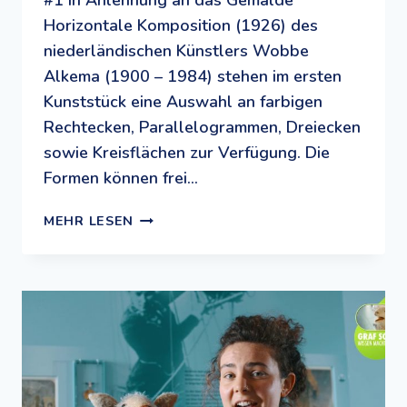
#1 In Anlehnung an das Gemälde
Horizontale Komposition (1926) des
niederländischen Künstlers Wobbe
Alkema (1900 – 1984) stehen im ersten
Kunststück eine Auswahl an farbigen
Rechtecken, Parallelogrammen, Dreiecken
sowie Kreisflächen zur Verfügung. Die
Formen können frei…
#DEINKUNSTSTUECK:
MEHR LESEN
EIN
KREATIVES
MALSPIEL
FÜR
KINDER
UND
JUGENDLICHE