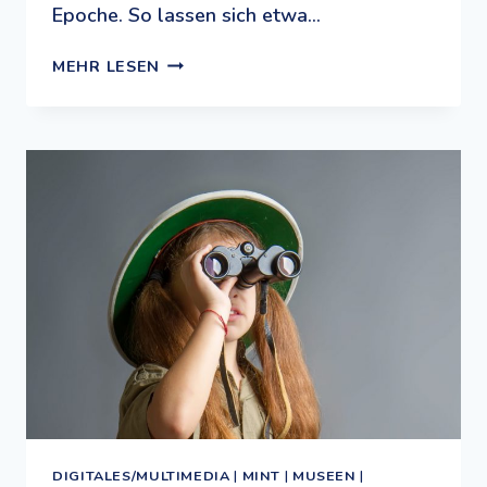
Epoche. So lassen sich etwa…
DAS
MEHR LESEN
MUSEUM
FÜR
ZU
HAUSE:
EIN
DIGITALES
ANGEBOT
FÜR
KREATIVE
KÖPFE
UND
NEUGIERIGE
DIGITALES/MULTIMEDIA
|
MINT
|
MUSEEN
|