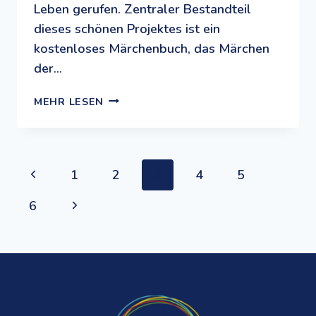
Leben gerufen. Zentraler Bestandteil
dieses schönen Projektes ist ein
kostenloses Märchenbuch, das Märchen
der…
ERZÄHL
MEHR LESEN
MIR
DEINE
GESCHICHTE:
EIN
Seitennavigation
Previous
1
2
3
4
5
PROJEKT
DER
Page
Next
6
GIMMWELT
IN
Page
SIEBEN
SPRACHEN