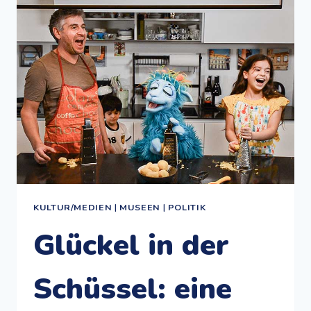
WUNDER
DES
LEBENS
ENTDECKEN:
DAS
NATURKUNDEMUSEUM
BW
KULTUR/MEDIEN
|
MUSEEN
|
POLITIK
Glückel in der
Schüssel: eine