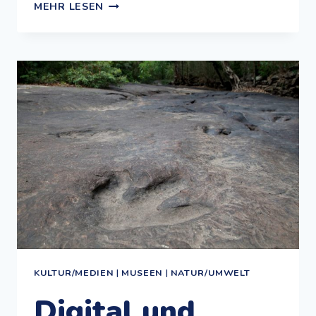
KINDER
MEHR LESEN
HAFTEN
FÜR
IHRE
ELTERN:
EIN
ERICH
KÄSTNER-
SPECIAL
KULTUR/MEDIEN
|
MUSEEN
|
NATUR/UMWELT
Digital und