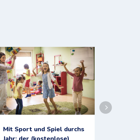
Mit Sport und Spiel durchs
Pauline
Jahr: der (kostenlose)
kosten