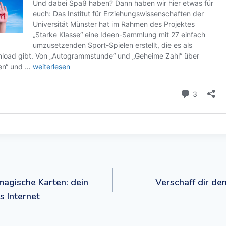
navigation
agische Karten: dein
Verschaff dir de
 Internet