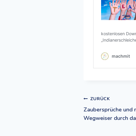
Beitrags
ZURÜCK
Zaubersprüche und m
Wegweiser durch das