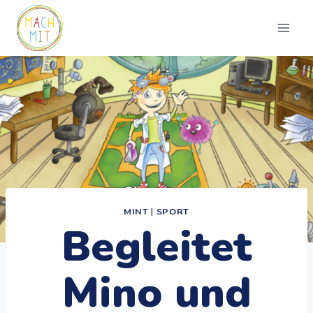
Zum
Inhalt
springen
MINT
|
SPORT
Begleitet
Mino und