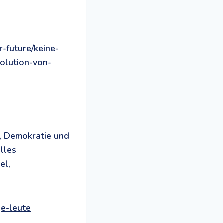
-future/keine-
volution-von-
t, Demokratie und
elles
el,
ge-leute