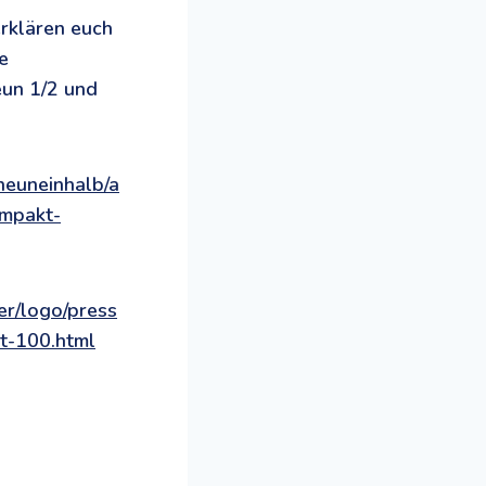
erklären euch
e
un 1/2 und
/neuneinhalb/a
ompakt-
er/logo/press
rt-100.html