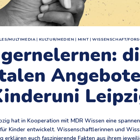
LES/MULTIMEDIA
|
KULTUR/MEDIEN
|
MINT
|
WISSENSCHAFT/FOR
gernelernen: d
italen Angebote
inderuni Leipz
ipzig hat in Kooperation mit MDR Wissen eine spannen
für Kinder entwickelt. Wissenschaftlerinnen und Wiss
ig erklären euch faszinierende Fakten aus ihrem jeweil