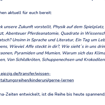
en aktuell für euch bereit:
ek unsere Zukunft vorstellt
,
Physik auf dem Spielplatz
zt
,
Abenteuer Pferdeanatomie
,
Quadrate in Wissensch
tsch? Unsinn in Sprache und Literatur
,
Ein Tag um Leb
hens
,
Wieviel Affe steckt in dir?
,
Wie sieht´s in uns dri
raonen, Pyramiden und Mumien
,
Warum sich das Klima
nen
,
Von Schildkröten, Schuppenechsen und Krokodilen
leipzig.de/transfer/wissen-
staltungsreihen/kinderuni/gerne-lernen
a-Zeiten entwickelt, ist die Reihe bis heute spannend,