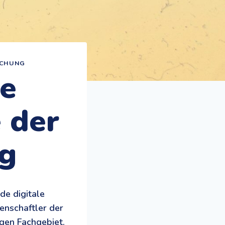
SCHUNG
ie
 der
ig
de digitale
enschaftler der
igen Fachgebiet.