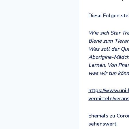
Diese Folgen steh
Wie sich Star Tr
Biene zum Tierar
Was soll der Qua
Aborigine-Mädc
Lernen
,
Von Pha
was wir tun kön
https://www.uni-
vermitteln/veran
Ehemals zu Coron
sehenswert.