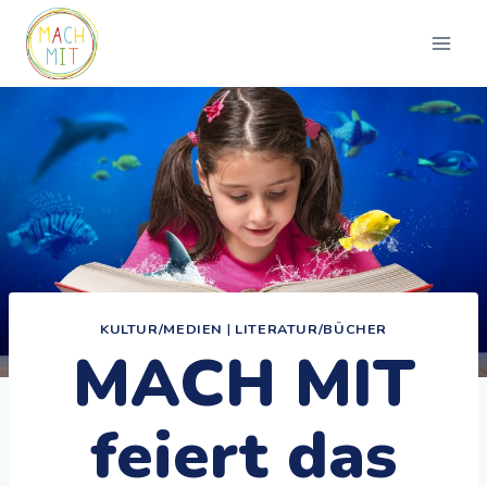
Zum
Inhalt
springen
KULTUR/MEDIEN
|
LITERATUR/BÜCHER
MACH MIT
feiert das